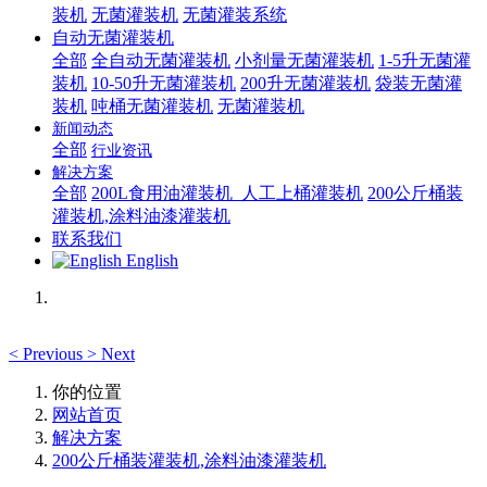
装机
无菌灌装机
无菌灌装系统
自动无菌灌装机
全部
全自动无菌灌装机
小剂量无菌灌装机
1-5升无菌灌
装机
10-50升无菌灌装机
200升无菌灌装机
袋装无菌灌
装机
吨桶无菌灌装机
无菌灌装机
新闻动态
全部
行业资讯
解决方案
全部
200L食用油灌装机_人工上桶灌装机
200公斤桶装
灌装机,涂料油漆灌装机
联系我们
English
<
Previous
>
Next
你的位置
网站首页
解决方案
200公斤桶装灌装机,涂料油漆灌装机