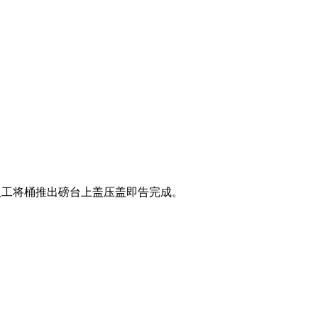
人工将桶推出磅台上盖压盖即告完成。