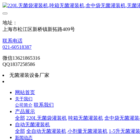
地址：
上海市松江区新桥镇新拓路409号
联系电话
021-60518387
微信13621865316
QQ1837258586
无菌灌装设备厂家
网站首页
关于我们
联系我们
公司简介
产品展示
全部
220L无菌袋灌装机
吨箱无菌灌装机
盒中袋无菌灌装
自动无菌灌装机
全部
全自动无菌灌装机
小剂量无菌灌装机
1-5升无菌灌
新闻动态