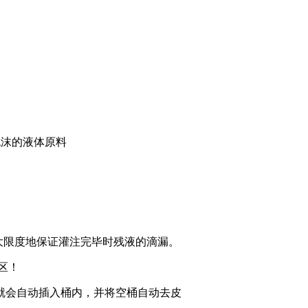
起泡沫的液体原料
)大限度地保证灌注完毕时残液的滴漏。
区！
就会自动插入桶内，并将空桶自动去皮