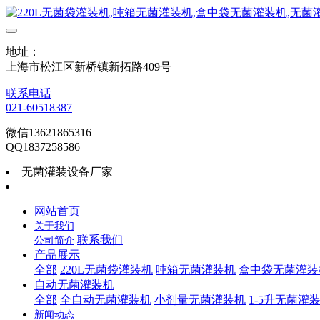
地址：
上海市松江区新桥镇新拓路409号
联系电话
021-60518387
微信13621865316
QQ1837258586
无菌灌装设备厂家
网站首页
关于我们
联系我们
公司简介
产品展示
全部
220L无菌袋灌装机
吨箱无菌灌装机
盒中袋无菌灌装
自动无菌灌装机
全部
全自动无菌灌装机
小剂量无菌灌装机
1-5升无菌灌
新闻动态