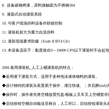
8. 设备碳钢烤漆，原料接触面为不锈钢304
9. 液面式自动灌装系统
10. 与客户现场供料设备作联锁控制
11. 灌装机前方为重力自流供料
12. 灌装现场要求防爆（Exde II BT4 Gb）
13. 本设备适应于：黏度值在0～10000 CPS以下灌装时不会
200L食用灌装机_人工上桶灌装机的特点：
◆采用液下灌装方式，适用于多种泡沫液体物料的灌装。
◆设计独特的灌装头装置易于操作，灌注快速、；并且醉(zuì
◆操作时，操作者先将空桶放置托盘/栈板上叉车叉上空桶暂存
◆启动按钮空桶自动输送至称台，人工对口，启动按钮灌装头