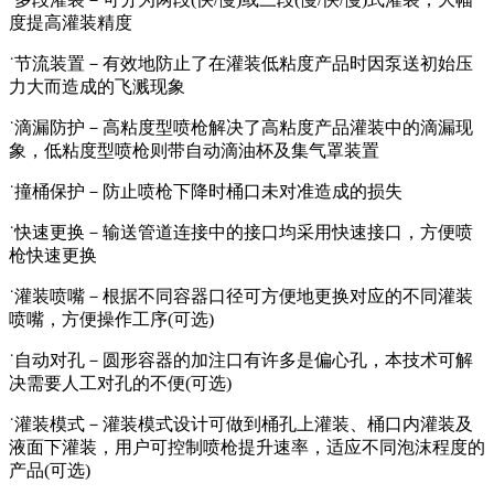
度提高灌装精度
˙节流装置－有效地防止了在灌装低粘度产品时因泵送初始压
力大而造成的飞溅现象
˙滴漏防护－高粘度型喷枪解决了高粘度产品灌装中的滴漏现
象，低粘度型喷枪则带自动滴油杯及集气罩装置
˙撞桶保护－防止喷枪下降时桶口未对准造成的损失
˙快速更换－输送管道连接中的接口均采用快速接口，方便喷
枪快速更换
˙灌装喷嘴－根据不同容器口径可方便地更换对应的不同灌装
喷嘴，方便操作工序(可选)
˙自动对孔－圆形容器的加注口有许多是偏心孔，本技术可解
决需要人工对孔的不便(可选)
˙灌装模式－灌装模式设计可做到桶孔上灌装、桶口内灌装及
液面下灌装，用户可控制喷枪提升速率，适应不同泡沫程度的
产品(可选)