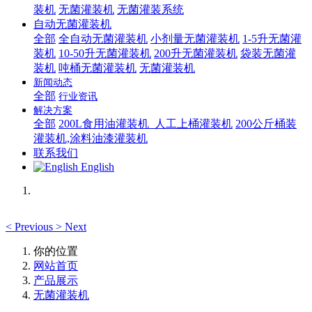
装机
无菌灌装机
无菌灌装系统
自动无菌灌装机
全部
全自动无菌灌装机
小剂量无菌灌装机
1-5升无菌灌
装机
10-50升无菌灌装机
200升无菌灌装机
袋装无菌灌
装机
吨桶无菌灌装机
无菌灌装机
新闻动态
全部
行业资讯
解决方案
全部
200L食用油灌装机_人工上桶灌装机
200公斤桶装
灌装机,涂料油漆灌装机
联系我们
English
<
Previous
>
Next
你的位置
网站首页
产品展示
无菌灌装机