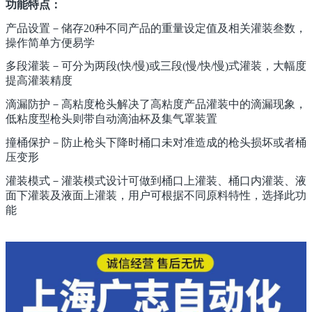
功能特点：
产品设置－储存20种不同产品的重量设定值及相关灌装叁数，
操作简单方便易学
多段灌装－可分为两段(快/慢)或三段(慢/快/慢)式灌装，大幅度
提高灌装精度
滴漏防护－高粘度枪头解决了高粘度产品灌装中的滴漏现象，
低粘度型枪头则带自动滴油杯及集气罩装置
撞桶保护－防止枪头下降时桶口未对准造成的枪头损坏或者桶
压变形
灌装模式－灌装模式设计可做到桶口上灌装、桶口内灌装、液
面下灌装及液面上灌装，用户可根据不同原料特性，选择此功
能