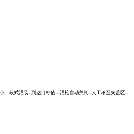
二段式灌装--到达目标值---灌枪自动关闭--人工移至夹盖区--