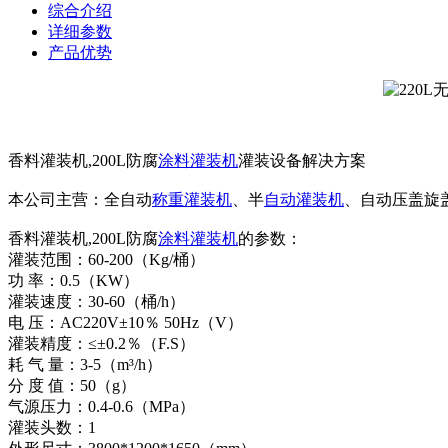
综合介绍
详细参数
产品优势
香料灌装机,200L防腐
涂料灌装机
灌装设备解决方案
本公司主营：全自动
称重灌装机
、半
自动灌装机
、自动压盖旋
香料灌装机,200L防腐
涂料灌装机
的参数：
灌装范围：60-200（Kg/桶）
功 率：0.5（KW）
灌装速度：30-60（桶/h）
电 压：AC220V±10％ 50Hz（V）
灌装精度：≤±0.2％（F.S）
耗 气 量：3-5（m³/h）
分 度 值：50（g）
气源压力：0.4-0.6（MPa）
灌装头数：1