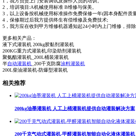
1，我方负责上门安装调试及操作人员的培训。
2，培训项目:A机械使用标准 B维修与保美。
3，以上设备按机械使用标准操作免费保修一年(因本身配件质
4，保修期过后我方提供终生有偿维修及免费技术;
5，我方应在收到甲方维修机器通知起24小时内上门维修，排
更多相关产品：
液下式灌装机 200kg胶黏剂灌装机
200KG重力式灌装机,印染助剂灌装机
聚氨酯灌装机_200L桶装灌装机
半
自动灌装机
_200千克防腐
涂料灌装机
200L柴油灌装机-防爆型灌装机
相关推荐
200kg油墨灌装机 人工上桶灌装机提供自动灌装解决方案
200千克气动式灌装机-甲醛灌装机智能自动化液体灌装机