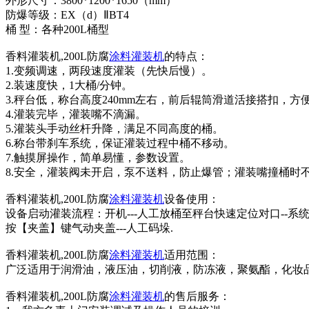
外形尺寸：3800*1200*1650（mm）
防爆等级：EX（d）ⅡBT4
桶 型：各种200L桶型
香料灌装机,200L防腐
涂料灌装机
的特点：
1.变频调速，两段速度灌装（先快后慢）。
2.装速度快，1大桶/分钟。
3.秤台低，称台高度240mm左右，前后辊筒滑道活接搭扣，方
4.灌装完毕，灌装嘴不滴漏。
5.灌装头手动丝杆升降，满足不同高度的桶。
6.称台带刹车系统，保证灌装过程中桶不移动。
7.触摸屏操作，简单易懂，参数设置。
8.安全，灌装阀未开启，泵不送料，防止爆管；灌装嘴撞桶时
香料灌装机,200L防腐
涂料灌装机
设备使用：
设备启动灌装流程：开机---人工放桶至秤台快速定位对口--系统自
按【夹盖】键气动夹盖---人工码垛.
香料灌装机,200L防腐
涂料灌装机
适用范围：
广泛适用于润滑油，液压油，切削液，防冻液，聚氨酯，化妆
香料灌装机,200L防腐
涂料灌装机
的售后服务：