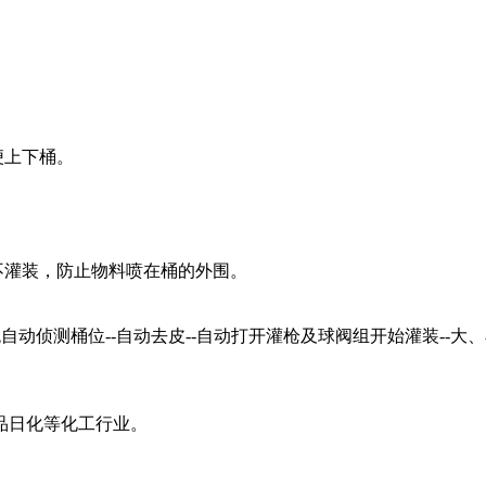
便上下桶。
不灌装，防止物料喷在桶的外围。
动侦测桶位--自动去皮--自动打开灌枪及球阀组开始灌装--大、小
品日化等化工行业。