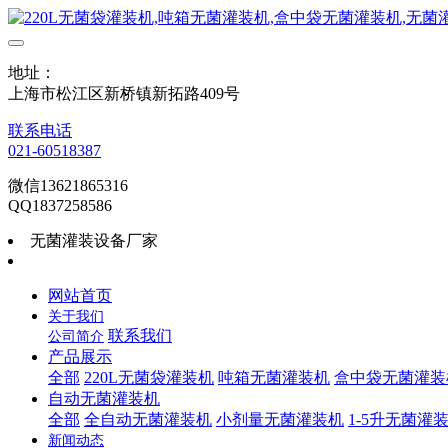
地址：
上海市松江区新桥镇新拓路409号
联系电话
021-60518387
微信13621865316
QQ1837258586
无菌灌装设备厂家
网站首页
关于我们
联系我们
公司简介
产品展示
全部
220L无菌袋灌装机
吨箱无菌灌装机
盒中袋无菌灌装
自动无菌灌装机
全部
全自动无菌灌装机
小剂量无菌灌装机
1-5升无菌灌
新闻动态