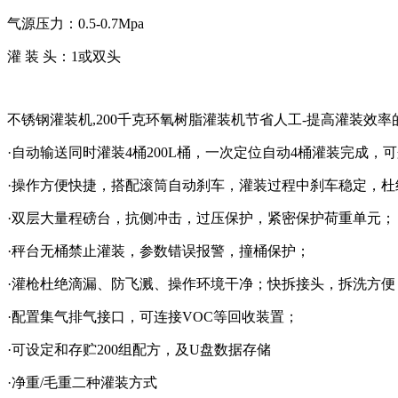
气源压力：0.5-0.7Mpa
灌 装 头：1或双头
不锈钢灌装机,200千克环氧树脂灌装机节省人工-提高灌装效率
·自动输送同时灌装4桶200L桶，一次定位自动4桶灌装完成，可
·操作方便快捷，搭配滚筒自动刹车，灌装过程中刹车稳定，
·双层大量程磅台，抗侧冲击，过压保护，紧密保护荷重单元；
·秤台无桶禁止灌装，参数错误报警，撞桶保护；
·灌枪杜绝滴漏、防飞溅、操作环境干净；快拆接头，拆洗方便
·配置集气排气接口，可连接VOC等回收装置；
·可设定和存贮200组配方，及U盘数据存储
·净重/毛重二种灌装方式