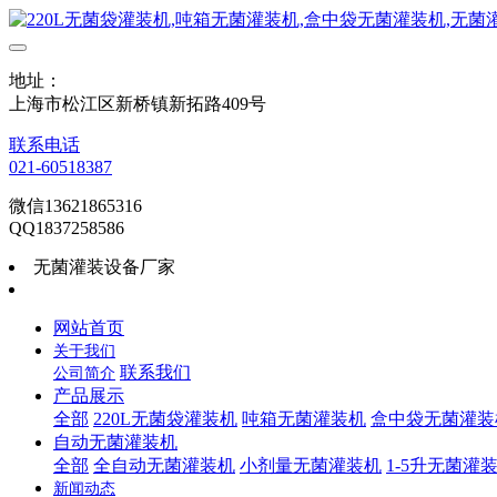
地址：
上海市松江区新桥镇新拓路409号
联系电话
021-60518387
微信13621865316
QQ1837258586
无菌灌装设备厂家
网站首页
关于我们
联系我们
公司简介
产品展示
全部
220L无菌袋灌装机
吨箱无菌灌装机
盒中袋无菌灌装
自动无菌灌装机
全部
全自动无菌灌装机
小剂量无菌灌装机
1-5升无菌灌
新闻动态