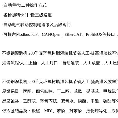
·自动/手动二种操作方式
·各枪加料快/中/慢三级速度
·自动电气联动控制输送泵及后段阀门
·可预留ModbusTCP、CANOpen、EtherCAT、ProfiB
不锈钢灌装机,200千克环氧树脂灌装机节省人工-提高灌装效率
灌装流程:人工上桶，人工对口，自动灌装，人工放盖，人工压
不锈钢灌装机,200千克环氧树脂灌装机节省人工-提高灌装效率
易燃易爆：丙酮、四氢呋喃、丁二醇、苯胺、硝基苯、甲烷氯
易腐蚀类：乙醇胺、环氧丙烷、双氧水、磷酸、甲酸、碳酸等
强冷凝结晶类：聚醚、MDI、苯酚、对苯酚、液化蜡等化工液