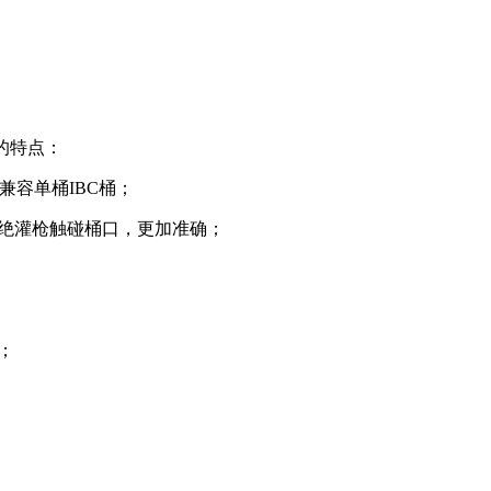
的特点：
兼容单桶IBC桶；
杜绝灌枪触碰桶口，更加准确；
；