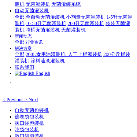
装机
无菌灌装机
无菌灌装系统
自动无菌灌装机
全部
全自动无菌灌装机
小剂量无菌灌装机
1-5升无菌灌
装机
10-50升无菌灌装机
200升无菌灌装机
袋装无菌灌
装机
吨桶无菌灌装机
无菌灌装机
新闻动态
全部
行业资讯
解决方案
全部
200L食用油灌装机_人工上桶灌装机
200公斤桶装
灌装机,涂料油漆灌装机
联系我们
English
<
Previous
>
Next
自动无菌包装机
连卷袋包装机
阀口袋包装机
吨袋包装机
敞口袋包装机