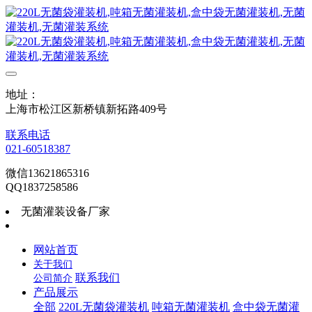
地址：
上海市松江区新桥镇新拓路409号
联系电话
021-60518387
微信13621865316
QQ1837258586
无菌灌装设备厂家
网站首页
关于我们
联系我们
公司简介
产品展示
全部
220L无菌袋灌装机
吨箱无菌灌装机
盒中袋无菌灌