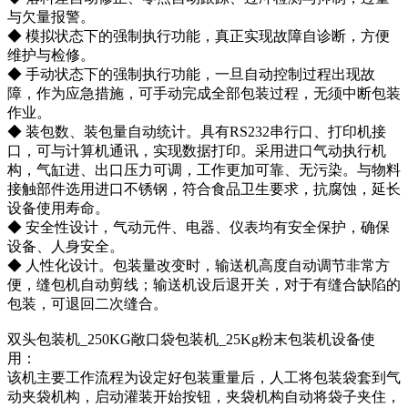
与欠量报警。
◆ 模拟状态下的强制执行功能，真正实现故障自诊断，方便
维护与检修。
◆ 手动状态下的强制执行功能，一旦自动控制过程出现故
障，作为应急措施，可手动完成全部包装过程，无须中断包装
作业。
◆ 装包数、装包量自动统计。具有RS232串行口、打印机接
口，可与计算机通讯，实现数据打印。采用进口气动执行机
构，气缸进、出口压力可调，工作更加可靠、无污染。与物料
接触部件选用进口不锈钢，符合食品卫生要求，抗腐蚀，延长
设备使用寿命。
◆ 安全性设计，气动元件、电器、仪表均有安全保护，确保
设备、人身安全。
◆ 人性化设计。包装量改变时，输送机高度自动调节非常方
便，缝包机自动剪线；输送机设后退开关，对于有缝合缺陷的
包装，可退回二次缝合。
双头 包装机 _250KG敞口袋 包装机 _25Kg粉末 包装机设备使
用：
该机主要工作流程为设定好包装重量后，人工将包装袋套到气
动夹袋机构，启动灌装开始按钮，夹袋机构自动将袋子夹住，