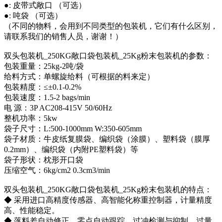
●: 皮带式敞口 （可选）
●: 吨袋 （可选）
（不同的物料，会用到不同类型的包装机，它们有什么区别，
请联系我们的销售人员，谢谢！）
双头 包装机 _250KG敞口袋 包装机 _25Kg粉末 包装机的参数：
包装重量：25kg-2吨/袋
给料方式：单螺旋给料（可根据的料来定）
包装精度：≤±0.1-0.2%
包装速度：1.5-2 bags/min
电 源：3P AC208-415V 50/60Hz
整机功率：5kw
袋子尺寸：L:500-1000mm W:350-605mm
袋子材质：牛皮纸复膜袋、编织袋（涂膜）、塑料袋（膜厚
0.2mm）、编织袋（内附PE塑料袋）等
袋子形状：枕形开口袋
压缩空气：6kg/cm2 0.3cm3/min
双头 包装机 _250KG敞口袋 包装机 _25Kg粉末 包装机的特点：
◆ 采用进口高精度传感器、高智能化称重控制器，计量精度
高、性能稳定。
◆ 落料差自动修正、零点自动跟踪、过冲检测与抑制，过量