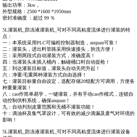
输出功率：3kw 。
外型规格：2500 *1600 *1950mm
密封准确度 ：超过 99 ％
5L灌装机_防冻液灌装机_可对不同高粘度流体进行灌装的特
点：
一：本系统采用PLC可编程控制器制造，anquan可靠！
二：灌装头，进出料管路采用快速接头，拆洗方便！
三：采用两段式自动灌装方式，准确度高！
四：当灌装头未插入桶内，触碰桶口时自动提枪！
五：到达灌装目标值，灌装头自动关闭升起！
六：净重/毛重两种灌装方式自由选择！
七：灌装目标量自由设定，选配存储20组配方可调用，方便各
种重量灌装！
八：cao作简单易学，一键灌装，并有手动cao作模式，连锁自
动控制供料系统，确保anquan！
九：自动判别皮重范围和无桶不灌装功能！
十：滴油杯及集气罩设计，可有效的减少滴漏及废气对环境的
影响！
5L灌装机_防冻液灌装机_可对不同高粘度流体进行灌装设备