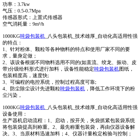
功率：3.7kw
气压：0.5-0.7Mpa
传感器形式：上置式传感器
空气消耗量：9m³/h
1000KG
吨袋包装机
_八头包装机_技术雄厚_自动化高适用性强
的特点：
1、针对粉体、颗粒等各种物料的特点和使用厂家不同的要
求，量身定做；
2、该设备根据不同物料选用不同的(如直流、绞龙、振动、皮
带)分级给料形式进行加料，设备性能稳定
吨袋包装机
图纸，
包装精度高，速度快;
3、可编程的电控系统，控制过程高度可靠;
4、防尘除尘设计先进颗粒
吨袋包装机
，降低工作环境下的粉
尘污染，
1000KG
吨袋包装机
_八头包装机_技术雄厚_自动化高适用性强
设备使用：
生产器机启动流程：1、启动，按开关，夹袋抓紧包装袋系统
将包装袋提高到称重。2、最先称重包装袋，再由仪器设备解
决。3、当原材料迅速加料；4、仪器计量检定检验与控制；