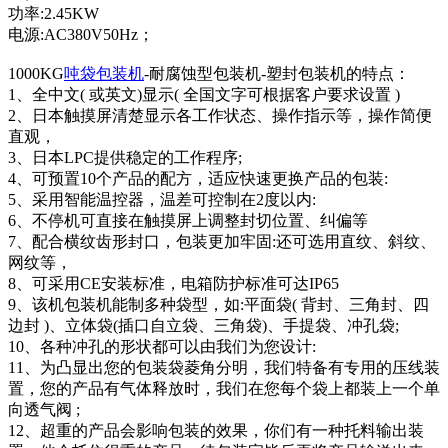
功率:2.45KW
电源:AC380V50Hz；
1000KG
吨袋包装机
-耐腐蚀型包装机-塑封包装机的特点：
1、全中文( 或英文)显示( 全国文字可根据客户要求设置 )
2、日本触摸屏清楚显示各工作状态、操作指示等，操作简便
直观，
3、日本LPC提供稳定的工作程序;
4、可预置10个产品的配方，适应快速更换产品的包装:
5、采用智能温控器，温差可控制在2度以内:
6、不停机可直接在触摸屏上调整封切位置、纠偏等
7、配合横纹齿形封口，包装更加牢固:还可选用直纹、斜纹、
网纹等，
8、可采用CE安装标准，电箱防护标准可达IP65
9、该机包装机能制多种袋型，如:平面袋( 背封、三角封、四
边封 )、立体袋(插口自立袋、三角袋)、手提袋、冲孔袋;
10、各种冲孔的形状都可以由我们为您设计:
11、为凸显出您的包装袋菱角分明，我们特备有专用的压线装
置，您的产品有气体释放时，我们在您每个袋上都装上一个单
向透气阀 ;
12、超重的产品会影响包装的效果，你们有一种托料输出装