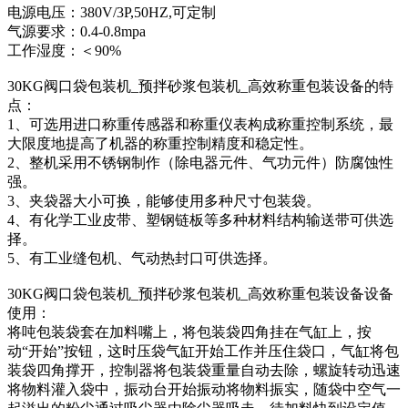
电源电压：380V/3P,50HZ,可定制
气源要求：0.4-0.8mpa
工作湿度：＜90%
30KG阀口袋包装机_预拌砂浆包装机_高效称重包装设备的特
点：
1、可选用进口称重传感器和称重仪表构成称重控制系统，最
大限度地提高了机器的称重控制精度和稳定性。
2、整机采用不锈钢制作（除电器元件、气功元件）防腐蚀性
强。
3、夹袋器大小可换，能够使用多种尺寸包装袋。
4、有化学工业皮带、塑钢链板等多种材料结构输送带可供选
择。
5、有工业缝包机、气动热封口可供选择。
30KG阀口袋包装机_预拌砂浆包装机_高效称重包装设备设备
使用：
将吨包装袋套在加料嘴上，将包装袋四角挂在气缸上，按
动“开始”按钮，这时压袋气缸开始工作并压住袋口，气缸将包
装袋四角撑开，控制器将包装袋重量自动去除，螺旋转动迅速
将物料灌入袋中，振动台开始振动将物料振实，随袋中空气一