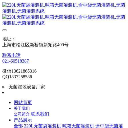
地址：
上海市松江区新桥镇新拓路409号
联系电话
021-60518387
微信13621865316
QQ1837258586
无菌灌装设备厂家
网站首页
关于我们
联系我们
公司简介
产品展示
全部
220L无菌袋灌装机
吨箱无菌灌装机
盒中袋无菌灌