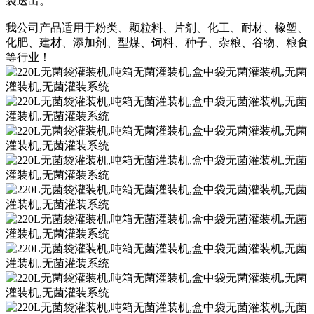
袋送出。
我公司产品适用于粉类、颗粒料、片剂、化工、耐材、橡塑、
化肥、建材、添加剂、型煤、饲料、种子、杂粮、谷物、粮食
等行业！