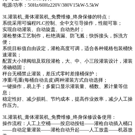
电源/功率：50Hz/60Hz220V/380V15kW-5.5kW
3L灌装机_膏体灌装机_免费维修_终身保修的特点：
系统采用可编程PLC控制、全中文引导操作，性能可靠；
实现自动灌装、自动旋盖、自动热封；
灌枪整体工艺制作，杜绝滴漏、防飞溅；快拆接头，拆洗方
便；
系统目标值自由设定，灌枪高度可调，适合各种规格包装桶快
速灌装；
配置大小球阀组及双段灌枪，大、中、小三段灌装设计，灌装
准确稳固；
秤台无桶禁止灌装，差压式零时差撞桶保护；
净重/毛重(每桶自动去皮)两种灌装方式自动选择；
一键操作，易上手；多窗口显示灌装量、桶数、累计量等信
息；
稳定性好、减少损耗、节约成本，提高作业效率，减少人工操
作压力。
3L灌装机_膏体灌装机_免费维修_终身保修设备使用：
操作流程：人工上空桶——按启动按钮——灌枪自动插入桶口
——自动定量灌装——灌枪自动升起——人工放盖——机器放