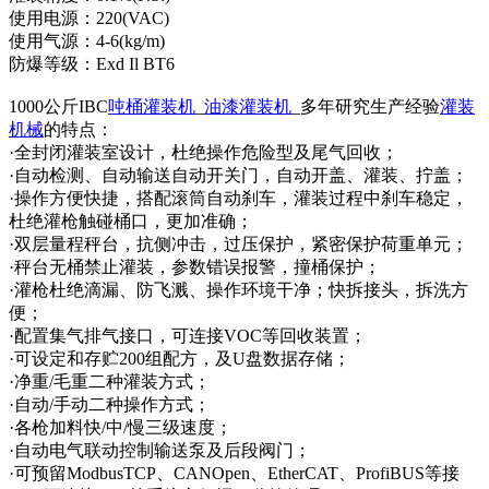
使用电源：220(VAC)
使用气源：4-6(kg/m)
防爆等级：Exd Il BT6
1000公斤IBC
吨桶灌装机
_
油漆灌装机
_多年研究生产经验
灌装
机械
的特点：
·全封闭灌装室设计，杜绝操作危险型及尾气回收；
·自动检测、自动输送自动开关门，自动开盖、灌装、拧盖；
·操作方便快捷，搭配滚筒自动刹车，灌装过程中刹车稳定，
杜绝灌枪触碰桶口，更加准确；
·双层量程秤台，抗侧冲击，过压保护，紧密保护荷重单元；
·秤台无桶禁止灌装，参数错误报警，撞桶保护；
·灌枪杜绝滴漏、防飞溅、操作环境干净；快拆接头，拆洗方
便；
·配置集气排气接口，可连接VOC等回收装置；
·可设定和存贮200组配方，及U盘数据存储；
·净重/毛重二种灌装方式；
·自动/手动二种操作方式；
·各枪加料快/中/慢三级速度；
·自动电气联动控制输送泵及后段阀门；
·可预留ModbusTCP、CANOpen、EtherCAT、ProfiBUS等接