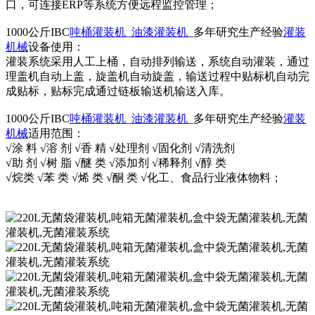
口，可连接ERP等系统方便远程监控管理；
1000公斤IBC
吨桶灌装机
_
油漆灌装机
_多年研究生产经验
灌装
机械
设备使用：
灌装系统采用人工上桶，自动排列输送，系统自动灌装，通过
理盖机自动上盖，旋盖机自动旋盖，输送过程中贴标机自动完
成贴标，贴标完成通过链板输送机输送入库。
1000公斤IBC
吨桶灌装机
_
油漆灌装机
_多年研究生产经验
灌装
机械
适用范围：
√涂 料 √溶 剂 √香 精 √处理剂 √固化剂 √清洗剂
√助 剂 √树 脂 √醚 类 √添加剂 √稀释剂 √醇 类
√烷类 √苯 类 √烯 类 √酮 类 √化工、食品行业液体物料；