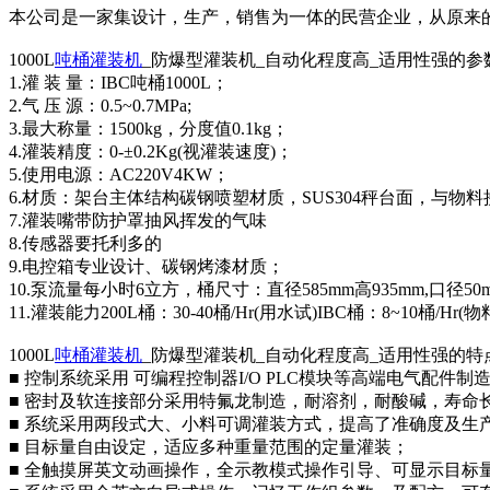
本公司是一家集设计，生产，销售为一体的民营企业，从原来
1000L
吨桶灌装机
_防爆型灌装机_自动化程度高_适用性强的参
1.灌 装 量：IBC吨桶1000L；
2.气 压 源：0.5~0.7MPa;
3.最大称量：1500kg，分度值0.1kg；
4.灌装精度：0-±0.2Kg(视灌装速度)；
5.使用电源：AC220V4KW；
6.材质：架台主体结构碳钢喷塑材质，SUS304秤台面，与物料接触
7.灌装嘴带防护罩抽风挥发的气味
8.传感器要托利多的
9.电控箱专业设计、碳钢烤漆材质；
10.泵流量每小时6立方，桶尺寸：直径585mm高935mm,口径50
11.灌装能力200L桶：30-40桶/Hr(用水试)IBC桶：8~10
1000L
吨桶灌装机
_防爆型灌装机_自动化程度高_适用性强的特
■ 控制系统采用 可编程控制器I/O PLC模块等高端电气配件
■ 密封及软连接部分采用特氟龙制造，耐溶剂，耐酸碱，寿命
■ 系统采用两段式大、小料可调灌装方式，提高了准确度及生
■ 目标量自由设定，适应多种重量范围的定量灌装；
■ 全触摸屏英文动画操作，全示教模式操作引导、可显示目标