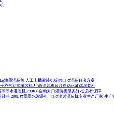
装机
00kg油墨灌装机 人工上桶灌装机提供自动灌装解决方案
00千克气动式灌装机-甲醛灌装机智能自动化液体灌装机
喷墨墨水灌装机,200KG自动对口灌装机服务好-售后有保障
200L喷墨墨水灌装机_自动输送灌装机专业生产厂家-生