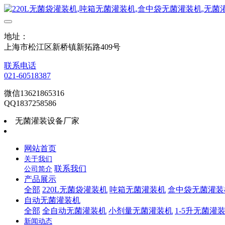
地址：
上海市松江区新桥镇新拓路409号
联系电话
021-60518387
微信13621865316
QQ1837258586
无菌灌装设备厂家
网站首页
关于我们
联系我们
公司简介
产品展示
全部
220L无菌袋灌装机
吨箱无菌灌装机
盒中袋无菌灌装
自动无菌灌装机
全部
全自动无菌灌装机
小剂量无菌灌装机
1-5升无菌灌
新闻动态