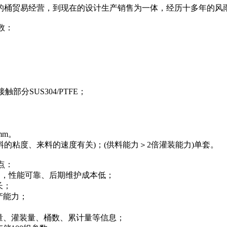
的桶贸易经营，到现在的设计生产销售为一体，经历十多年的风
数：
部分SUS304/PTFE；
mm。
桶/Hr(物料的粘度、来料的速度有关)；(供料能力＞2倍灌装能力)单套。
点：
制造，性能可靠、后期维护成本低；
长；
产能力；
量、灌装量、桶数、累计量等信息；