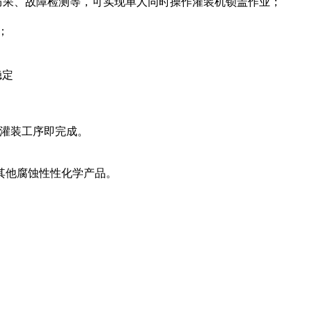
，防呆、故障检测等，可实现单人同时操作灌装机锁盖作业；
；
稳定
-灌装工序即完成。
其他腐蚀性性化学产品。