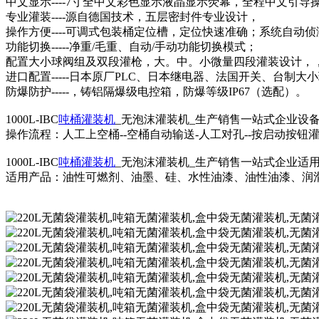
中文显示----7寸全中文彩色显示液晶显示荧幕，全程中文
专业灌装----源自德国技术，五层密封件专业设计，
操作方便----可调式包装桶定位槽，定位快速准确；系统自动
功能切换-----净重/毛重、自动/手动功能切换模式；
配置大小球阀组及双段灌枪，大。中。小微量四段灌装设计，
进口配置-----日本原厂PLC、日本继电器、法国开关、台制
防爆防护-----，铸铝隔爆级电控箱，防爆等级IP67（选配）。
1000L-IBC
吨桶灌装机
_无泡沫灌装机_生产销售一站式企业设
操作流程：人工上空桶--空桶自动输送-人工对孔--按启动按钮
1000L-IBC
吨桶灌装机
_无泡沫灌装机_生产销售一站式企业适
适用产品：油性可燃剂、油墨、硅、水性油漆、油性油漆、润