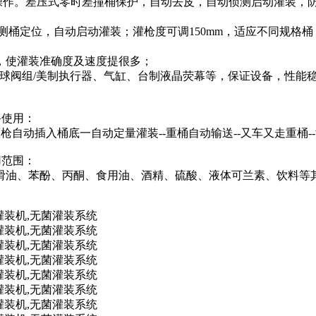
引导操作。差压式零时差撞桶保护，自动去皮，自动侦测启动灌装
侦测桶定位，自动启动灌装；灌枪度可调150mm，适应不同规格桶
，使灌装准确度及速度提很多；
大小球阀组/美制执行器、气缸、台制液晶荧幕等，保证设备，性能
备使用：
灌枪自动插入桶底一自动定量灌装--重桶自动输送--又车又走重桶-
用范围：
滑油、苯酚、丙酮、食用油、酒精、硫酸、液体可兰素、饮料等