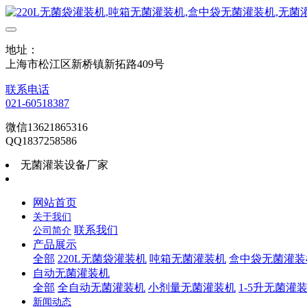
地址：
上海市松江区新桥镇新拓路409号
联系电话
021-60518387
微信13621865316
QQ1837258586
无菌灌装设备厂家
网站首页
关于我们
联系我们
公司简介
产品展示
全部
220L无菌袋灌装机
吨箱无菌灌装机
盒中袋无菌灌装
自动无菌灌装机
全部
全自动无菌灌装机
小剂量无菌灌装机
1-5升无菌灌
新闻动态