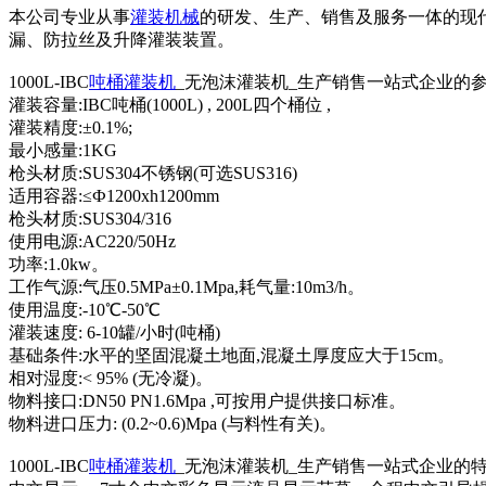
本公司专业从事
灌装机械
的研发、生产、销售及服务一体的现
漏、防拉丝及升降灌装装置。
1000L-IBC
吨桶灌装机
_无泡沫灌装机_生产销售一站式企业的
灌装容量:IBC吨桶(1000L) , 200L四个桶位 ,
灌装精度:±0.1%;
最小感量:1KG
枪头材质:SUS304不锈钢(可选SUS316)
适用容器:≤Ф1200xh1200mm
枪头材质:SUS304/316
使用电源:AC220/50Hz
功率:1.0kw。
工作气源:气压0.5MPa±0.1Mpa,耗气量:10m3/h。
使用温度:-10℃-50℃
灌装速度: 6-10罐/小时(吨桶)
基础条件:水平的坚固混凝土地面,混凝土厚度应大于15cm。
相对湿度:< 95% (无冷凝)。
物料接口:DN50 PN1.6Mpa ,可按用户提供接口标准。
物料进口压力: (0.2~0.6)Mpa (与料性有关)。
1000L-IBC
吨桶灌装机
_无泡沫灌装机_生产销售一站式企业的