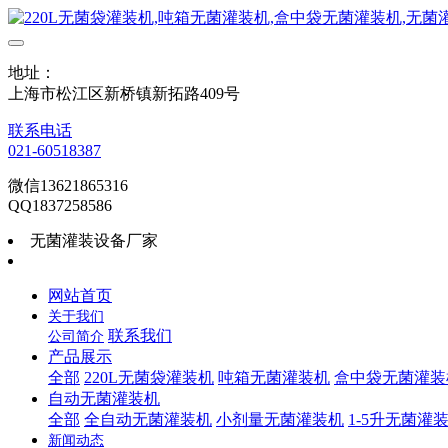
地址：
上海市松江区新桥镇新拓路409号
联系电话
021-60518387
微信13621865316
QQ1837258586
无菌灌装设备厂家
网站首页
关于我们
联系我们
公司简介
产品展示
全部
220L无菌袋灌装机
吨箱无菌灌装机
盒中袋无菌灌装
自动无菌灌装机
全部
全自动无菌灌装机
小剂量无菌灌装机
1-5升无菌灌
新闻动态