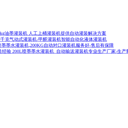
00kg油墨灌装机 人工上桶灌装机提供自动灌装解决方案
00千克气动式灌装机-甲醛灌装机智能自动化液体灌装机
喷墨墨水灌装机,200KG自动对口灌装机服务好-售后有保障
200L喷墨墨水灌装机_自动输送灌装机专业生产厂家-生