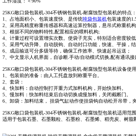
工作湿度：＜90%
25KG敞口袋包装机-304不锈钢包装机-耐腐蚀型包装机的特点
1、占地面积小、包装速度快、是传统
吨袋包装机
包装速度的1.
2、采用高精度称重传感器和高速运算控制器，悬吊式称重机构
3、根据不同的物料特性,配置相应的喂料机构;
4、计量过程可设置增实次数。使袋子充实，特别适合密度较
5、采用气动升降、自动脱钩、自动封口功能，快速、平操，
6、成品输送可分多级等待，确保工作效率、快速起吊运送；
7、中文显示人机界面，自诊断.手动/自动模式切换,配有通讯
25KG敞口袋包装机-304不锈钢包装机-耐腐蚀型包装机设备使
1、包装前的准备：由人工托盘放到称重平台。
2、套袋：
4、快加料：自动控制打开重力式加料机构，开始快加料。
5、慢加料：快加料结束后自动切换成慢加料，关闭截断门。
6、卸袋：加料结束， 挂袋气缸动作使挂袋钩自动松开吊带，
25KG敞口袋包装机-304不锈钢包装机-耐腐蚀型包装机适用范
适用于包装石墨、石墨颗粒、石墨粉、石墨烯、稻壳炭、树脂