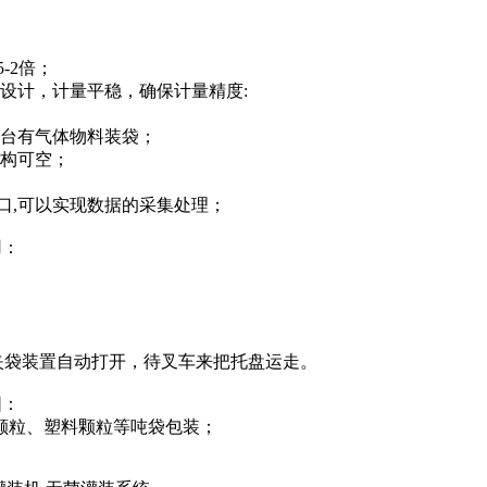
：
5-2倍；
设计，计量平稳，确保计量精度:
低台有气体物料装袋；
结构可空；
接口,可以实现数据的采集处理；
用：
夹袋装置自动打开，待叉车来把托盘运走。
围：
颗粒、塑料颗粒等吨袋包装；