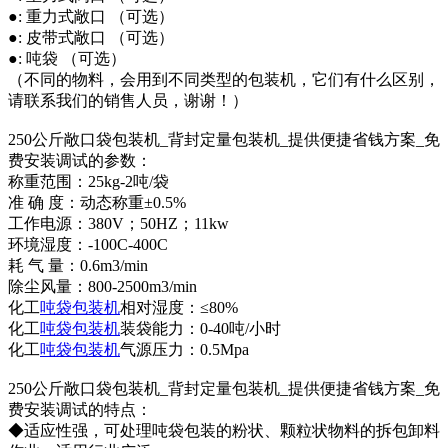
●: 重力式敞口 （可选）
●: 皮带式敞口 （可选）
●: 吨袋 （可选）
（不同的物料，会用到不同类型的包装机，它们有什么区别，
请联系我们的销售人员，谢谢！）
250公斤敞口袋包装机_背封定量包装机_提供便捷省钱方案_免
费安装调试的参数：
称重范围：25kg-2吨/袋
准 确 度：动态称重±0.5%
工作电源：380V；50HZ；11kw
环境湿度：-100C-400C
耗 气 量：0.6m3/min
除尘风量：800-2500m3/min
化工
吨袋包装机
相对湿度：≤80%
化工
吨袋包装机
装袋能力：0-40吨/小时
化工
吨袋包装机
气源压力：0.5Mpa
250公斤敞口袋包装机_背封定量包装机_提供便捷省钱方案_免
费安装调试的特点：
◆适应性强，可处理吨袋包装的粉状、颗粒状物料的拆包卸料