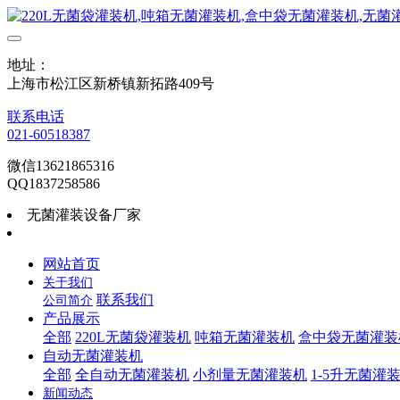
地址：
上海市松江区新桥镇新拓路409号
联系电话
021-60518387
微信13621865316
QQ1837258586
无菌灌装设备厂家
网站首页
关于我们
联系我们
公司简介
产品展示
全部
220L无菌袋灌装机
吨箱无菌灌装机
盒中袋无菌灌装
自动无菌灌装机
全部
全自动无菌灌装机
小剂量无菌灌装机
1-5升无菌灌
新闻动态