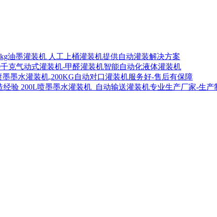
00kg油墨灌装机 人工上桶灌装机提供自动灌装解决方案
00千克气动式灌装机-甲醛灌装机智能自动化液体灌装机
喷墨墨水灌装机,200KG自动对口灌装机服务好-售后有保障
200L喷墨墨水灌装机_自动输送灌装机专业生产厂家-生