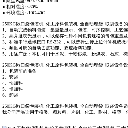
● 除尘风里: 800-2500 m3min
● 相对湿度: ≤80%
● 环境湿度: -10C-40C
250KG敞口袋包装机_化工原料包装机_全自动理袋_取袋设备
1、自动完成物料包装，集重量显示、包装、时序控制、工艺
2、高亮度荧光显示，可以储存七种不同包装规格的每包重量
3、标准串行通讯接口 RS-232 ，可以选择远传上位计算机
4、频度可调的自动去皮功能、双速给料功能。
5、用途广泛：本机可用于水泥、干粉砂浆、粉煤灰、石灰、
250KG敞口袋包装机_化工原料包装机_全自动理袋_取袋设备
1、包装前的准备
2、套袋
4、快加料
5、慢加料
6、卸袋
250KG敞口袋包装机_化工原料包装机_全自动理袋_取袋设备
我公司产品适用于粉类、颗粒料、片剂、化工、耐材、橡塑、