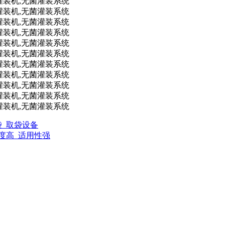
袋_取袋设备
程度高_适用性强