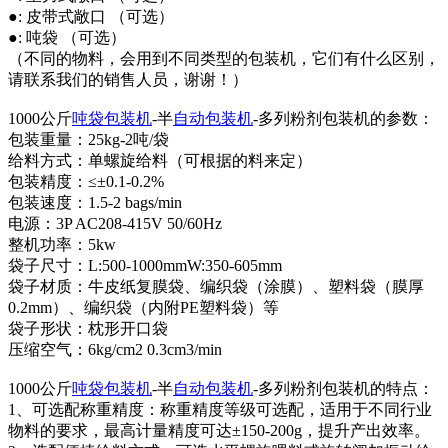
●: 皮带式敞口 （可选）
●: 吨袋 （可选）
（不同的物料，会用到不同类型的包装机，它们有什么区别，
请联系我们的销售人员，谢谢！）
1000公斤
吨袋包装机
-半
自动包装机
-多列粉剂包装机的参数：
包装重量：25kg-2吨/袋
给料方式：单螺旋给料（可根据的料来定）
包装精度：≤±0.1-0.2%
包装速度：1.5-2 bags/min
电源：3P AC208-415V 50/60Hz
整机功率：5kw
袋子尺寸：L:500-1000mmW:350-605mm
袋子材质：牛皮纸复膜袋、编织袋（涂膜）、塑料袋（膜厚
0.2mm）、编织袋（内附PE塑料袋）等
袋子形状：枕形开口袋
压缩空气：6kg/cm2 0.3cm3/min
1000公斤
吨袋包装机
-半
自动包装机
-多列粉剂包装机的特点：
1、可选配称重精度：称重精度等级可选配，适用于不同行业
物料的要求，最高计量精度可达±150-200g，提升产出效率。