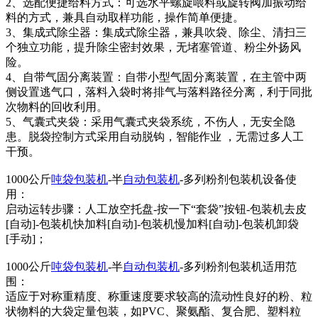
2、选配便捷给料方式：可选水平螺旋喂料或旋转阀加振动给
料的方式，兼具自动取样功能，操作简单便捷。
3、集成式除尘器：集成式除尘器，兼具吹袋、除尘、清扫三
个独立功能，提升除尘密封效果，无堵塞管道、粉尘外扬风
险。
4、自带气固分离装置：自带小型气固分离装置，在主管中两
侧设置逃气口，落料入袋时将排气与落料路径分离，利于同批
次物料的回收利用。
5、气囊式夹袋：采用气囊式夹袋系统，不伤人，无安全隐
患。脱袋控制方式采用自动脱钩，智能作业 ，无需过多人工
干预。
1000公斤
吨袋包装机
-半
自动包装机
-多列粉剂包装机设备使
用：
启动运转步骤：人工放空托盘-按一下“套袋”按钮-包装机去皮
[自动]-包装机快加料[自动]-包装机慢加料[自动]-包装机卸袋
[手动]；
1000公斤
吨袋包装机
-半
自动包装机
-多列粉剂包装机适用范
围：
适应于对称重精度、称重速度要求较高的流动性良好的粉、粒
状物料的大袋定量包装，如PVC、聚氨酯、复合肥、塑料粒