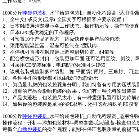
工作湿度：＜90%
1000公斤
吨袋包装机
_水平给袋包装机_自动化程度高_适用性
1、全中文( 或英文)显示( 全国文字可根据客户要求设置 )
2、日本触摸屏清楚显示各工作状态、操作指示等，操作简便
3、日本LPC提供稳定的工作程序;
4、可预置10个产品的配方，适应快速更换产品的包装:
5、采用智能温控器，温差可控制在2度以内:
6、不停机可直接在触摸屏上调整封切位置、纠偏等
7、配合横纹齿形封口，包装更加牢固:还可选用直纹、斜纹、
8、可采用CE安装标准，电箱防护标准可达IP65
9、该机包装机能制多种袋型，如:平面袋( 背封、三角封、四边
10、各种冲孔的形状都可以由我们为您设计:
11、为凸显出您的包装袋菱角分明，我们特备有专用的压线装
12、超重的产品会影响包装的效果，你们有一种托料输出装置
13、产品太蓬松，包装袋又太小，有一种震荡装置可以为你解决
14、如果你的包装膜是单层的PE材料，还可选配特殊的PE膜
1000公斤
吨袋包装机
_水平给袋包装机_自动化程度高_适用性
操作流程：开机—添加包装材料-调整参数-启动设备-检查包装
遵循全
自动包装机
的操作规程，能够在保证包装质量的前提下