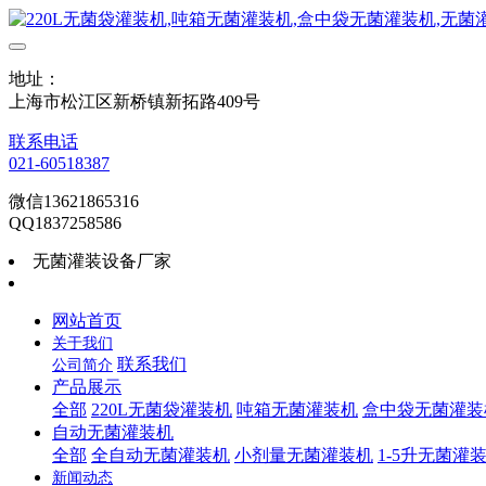
地址：
上海市松江区新桥镇新拓路409号
联系电话
021-60518387
微信13621865316
QQ1837258586
无菌灌装设备厂家
网站首页
关于我们
联系我们
公司简介
产品展示
全部
220L无菌袋灌装机
吨箱无菌灌装机
盒中袋无菌灌装
自动无菌灌装机
全部
全自动无菌灌装机
小剂量无菌灌装机
1-5升无菌灌
新闻动态