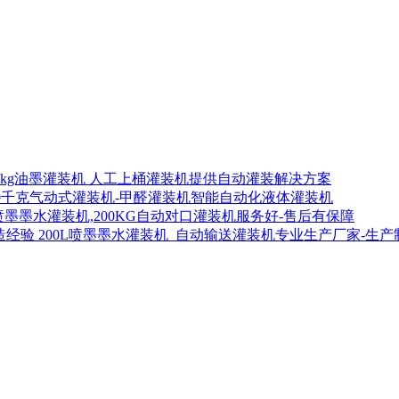
00kg油墨灌装机 人工上桶灌装机提供自动灌装解决方案
00千克气动式灌装机-甲醛灌装机智能自动化液体灌装机
喷墨墨水灌装机,200KG自动对口灌装机服务好-售后有保障
200L喷墨墨水灌装机_自动输送灌装机专业生产厂家-生