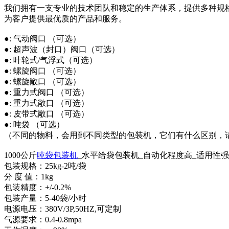
我们拥有一支专业的技术团队和稳定的生产体系，提供多种规
为客户提供最优质的产品和服务。
●: 气动阀口 （可选）
●: 超声波（封口）阀口（可选）
●: 叶轮式/气浮式（可选）
●: 螺旋阀口 （可选）
●: 螺旋敞口 （可选）
●: 重力式阀口 （可选）
●: 重力式敞口 （可选）
●: 皮带式敞口 （可选）
●: 吨袋 （可选）
（不同的物料，会用到不同类型的包装机，它们有什么区别，
1000公斤
吨袋包装机
_水平给袋包装机_自动化程度高_适用性
包装规格：25kg-2吨/袋
分 度 值：1kg
包装精度：+/-0.2%
包装产量：5-40袋/小时
电源电压：380V/3P,50HZ,可定制
气源要求：0.4-0.8mpa