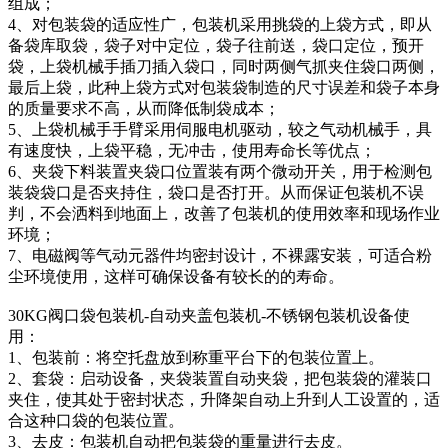
组成；
4、对包装袋的适应性广，包装机采用挑袋的上袋方式，即从
备袋库取袋，袋子对中定位，袋子往前送，袋口定位，预开
袋，上袋机械手插刀插入袋口，同时两侧气抓夹住袋口两侧，
最后上袋，此种上袋方式对包装袋制造的尺寸误差和袋子本身
的质量要求不高，从而降低制袋成本；
5、上袋机械手手臂采用伺服电机驱动，较之气动机械手，具
有速度快，上袋平稳，无冲击，使用寿命长等优点；
6、夹袋下料装置夹袋口位置装有两个微动开关，用于检测包
装袋袋口是否夹持住，袋口是否打开。从而保证包装机不误
判，不会洒料到地面上，改善了包装机的使用效率和现场作业
环境；
7、电磁阀等气动元器件均密封设计，不裸露安装，可适合粉
尘环境使用，这样可确保设备有较长的的寿命。
30KG阀口袋包装机-自动夹盖包装机-不锈钢包装机设备使
用：
1、包装前：将空托盘放到称重平台下的包装位置上。
2、套袋：启动设备，夹袋装置自动夹袋，把包装袋的灌装口
夹住，使其处于密封状态，升降架自动上升到人工设置的，适
合这种口袋的包装位置。
3、去皮：包装机自动把包装袋的重量进行去皮。