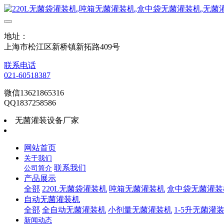
地址：
上海市松江区新桥镇新拓路409号
联系电话
021-60518387
微信13621865316
QQ1837258586
无菌灌装设备厂家
网站首页
关于我们
联系我们
公司简介
产品展示
全部
220L无菌袋灌装机
吨箱无菌灌装机
盒中袋无菌灌装
自动无菌灌装机
全部
全自动无菌灌装机
小剂量无菌灌装机
1-5升无菌灌
新闻动态