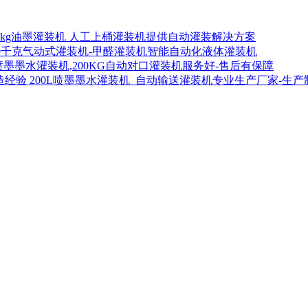
00kg油墨灌装机 人工上桶灌装机提供自动灌装解决方案
00千克气动式灌装机-甲醛灌装机智能自动化液体灌装机
喷墨墨水灌装机,200KG自动对口灌装机服务好-售后有保障
200L喷墨墨水灌装机_自动输送灌装机专业生产厂家-生