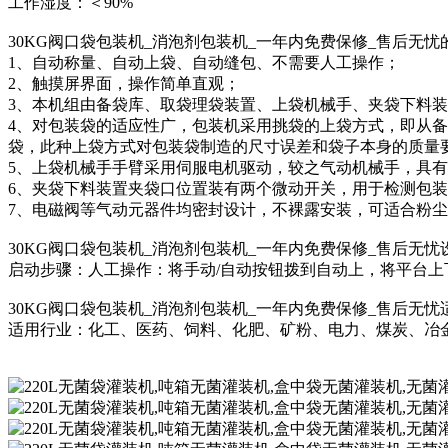
工作湿度：＜90%
30KG阀口袋包装机_消泡剂包装机_一年内免费保修_售后无忧
1、自动称量、自动上袋、自动缝包、不需要人工操作；
2、触摸屏界面，操作简单直观；
3、本机组由备袋库、取袋理袋装置、上袋机械手、夹袋下料
4、对包装袋的适应性广，包装机采用挑袋的上袋方式，即从
袋，此种上袋方式对包装袋制造的尺寸误差和袋子本身的质量
5、上袋机械手手臂采用伺服电机驱动，较之气动机械手，具
6、夹袋下料装置夹袋口位置装有两个微动开关，用于检测包
7、电磁阀等气动元器件均密封设计，不裸露安装，可适合粉
30KG阀口袋包装机_消泡剂包装机_一年内免费保修_售后无忧
启动步骤：人工操作：将手动/自动按钮拨到自动上，将平台
30KG阀口袋包装机_消泡剂包装机_一年内免费保修_售后无忧
适用行业：化工、医药、饲料、化肥、矿粉、电力、煤炭、冶