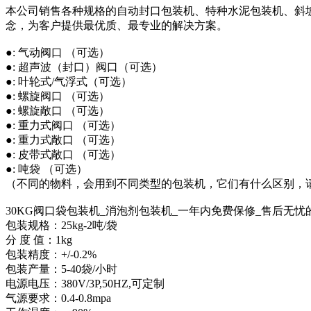
本公司销售各种规格的自动封口包装机、特种水泥包装机、斜
念，为客户提供最优质、最专业的解决方案。
●: 气动阀口 （可选）
●: 超声波（封口）阀口（可选）
●: 叶轮式/气浮式（可选）
●: 螺旋阀口 （可选）
●: 螺旋敞口 （可选）
●: 重力式阀口 （可选）
●: 重力式敞口 （可选）
●: 皮带式敞口 （可选）
●: 吨袋 （可选）
（不同的物料，会用到不同类型的包装机，它们有什么区别，
30KG阀口袋包装机_消泡剂包装机_一年内免费保修_售后无忧
包装规格：25kg-2吨/袋
分 度 值：1kg
包装精度：+/-0.2%
包装产量：5-40袋/小时
电源电压：380V/3P,50HZ,可定制
气源要求：0.4-0.8mpa