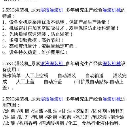
2.5KG灌装机_尿素
溶液灌装机
_多年研究生产经验
灌装机械
的
特点：
1、设备全机身采用优质不锈钢，保证产品生产质量！
2、机械密封再加真空回吸技术，双重保障防止物料滴漏！
3、先快后慢双速灌装，防止溢流！
4、多项实验数据，高效节能！
5、高精度流量计，灌装量稳定可靠！
6、设备持久稳定，维护费用低！
2.5KG灌装机_尿素
溶液灌装机
_多年研究生产经验
灌装机械
设
备使用：
操作简单：人工上空桶——自动灌装——自动输送——灌装完
成——人工上盖——自动拧盖——（可扩展自动贴标-自动上
盖）。
2.5KG灌装机_尿素
溶液灌装机
_多年研究生产经验
灌装机械
适
用范围：
√涂 料 √树 脂 √油 漆 √机 油 √甘 油 √胶粘剂 √固化剂 √稀释剂
√油 墨 √助 剂 √乳 酸 √磷 酸 √硫 酸 √添加剂 √乳胶漆 √润滑油
√盐 酸 √香精香料 √丙烯酸树脂 √化工、食品行业液体物料.