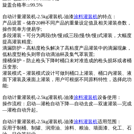
旋盖合格率:≥99.5%
自动计量灌装机-2.5kg灌装机-油漆
涂料灌装机
的特点：
产品设置－储存20种不同产品的重量设定值及相关灌装叁数，
操作简单方便易学;
多段灌装－可分为两段(快/慢)或三段(慢/快/慢)式灌装，大幅度
提高灌装精度;
滴漏防护－高粘度枪头解决了高粘度产品灌装中的滴漏现象，
低粘度型枪头则带自动滴油杯及集气罩装置;
撞桶保护－防止枪头下降时桶口未对准造成的枪头损坏或者桶
压变形;
灌装模式－灌装模式设计可做到桶口上灌装、桶口内灌装、液
面下灌装及液面上灌装，用户可根据不同原料特性，选择此功
能;
自动计量灌装机-2.5kg灌装机-油漆
涂料灌装机
设备使用：
操作流程：启动—灌枪自动下降—自动去皮—双速灌装—完成
—灌枪自动升起。
自动计量灌装机-2.5kg灌装机-油漆
涂料灌装机
适用范围：
应用于制桶、制罐、润滑油、涂料、粮油、墙面漆、化工、石