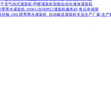
00千克气动式灌装机-甲醛灌装机智能自动化液体灌装机
喷墨墨水灌装机,200KG自动对口灌装机服务好-售后有保障
200L喷墨墨水灌装机_自动输送灌装机专业生产厂家-生