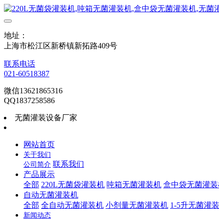
地址：
上海市松江区新桥镇新拓路409号
联系电话
021-60518387
微信13621865316
QQ1837258586
无菌灌装设备厂家
网站首页
关于我们
联系我们
公司简介
产品展示
全部
220L无菌袋灌装机
吨箱无菌灌装机
盒中袋无菌灌装
自动无菌灌装机
全部
全自动无菌灌装机
小剂量无菌灌装机
1-5升无菌灌
新闻动态