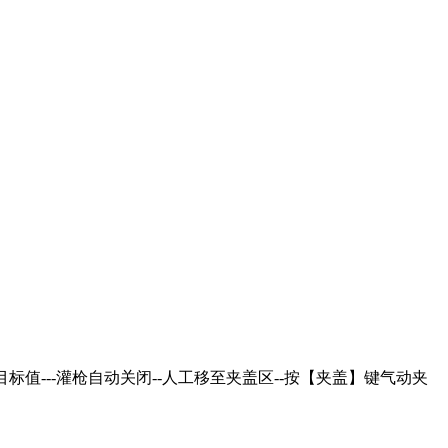
目标值---灌枪自动关闭--人工移至夹盖区--按【夹盖】键气动夹