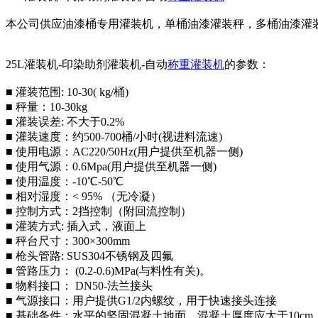
本公司供应油漆桶专用灌装机，单桶油漆灌装秤，多桶油漆灌
25L灌装机-印染助剂灌装机-自动
称重灌装机
的参数：
■ 灌装范围: 10-30( kg/桶)
■ 秤量：10-30kg
■ 灌装误差: 不大于0.2%
■ 灌装速度：约500-700桶/小时(视进料流速)
■ 使用电源：AC220/50Hz(用户提供至机器一侧)
■ 使用气源：0.6Mpa(用户提供至机器一侧)
■ 使用温度：-10℃-50℃
■ 相对湿度：< 95% （无冷凝）
■ 控制方式：2挡控制（附回流控制）
■ 灌装方式: 插入式，液面上
■ 秤台尺寸：300×300mm
■ 枪头管路: SUS304不锈钢及四氟
■ 管路压力： (0.2-0.6)MPa(与料性有关)。
■ 物料接口： DN50-法兰接头
■ 气源接口：用户提供G1/2内螺纹，用于快速接头连接
■ 基础条件：水平的坚固混凝土地面，混凝土厚度应大于10cm