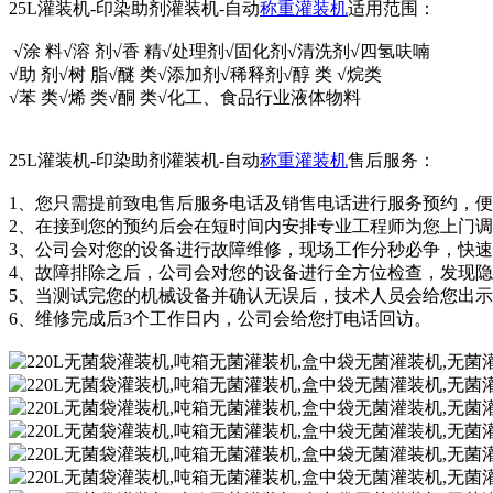
25L灌装机-印染助剂灌装机-自动
称重灌装机
适用范围：
√涂 料√溶 剂√香 精√处理剂√固化剂√清洗剂√四氢呋喃
√助 剂√树 脂√醚 类√添加剂√稀释剂√醇 类 √烷类
√苯 类√烯 类√酮 类√化工、食品行业液体物料
25L灌装机-印染助剂灌装机-自动
称重灌装机
售后服务：
1、您只需提前致电售后服务电话及销售电话进行服务预约，
2、在接到您的预约后会在短时间内安排专业工程师为您上门
3、公司会对您的设备进行故障维修，现场工作分秒必争，快
4、故障排除之后，公司会对您的设备进行全方位检查，发现
5、当测试完您的机械设备并确认无误后，技术人员会给您出
6、维修完成后3个工作日内，公司会给您打电话回访。