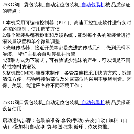
25KG阀口袋包装机_自动定位包装机_
自动包装机
械 品质保证
的特点：
1.本机采用可编程控制器（PLC)、高速工控组态软件进行实时
监控的控制，使用调节方便
2.每个灌装头都有称重和反馈系统，能对每个头的灌装量进行
灌装量设置和单个微量调整
3.光电传感器、接近开关等都是先进的传感元件，做到无桶不
灌装、 堵桶主机会自动停机并报警
4.灌装方式为下潜式，可有效减少泡沫的产生，可以满足不同
特性物料的灌装
5.整机按GMP标准要求制作，各管路连接采用快装方式，拆卸
清洗方便，与物料接触部位及外露部位均采用不锈钢制造。环
保、美观、能适应各种不同环境工作；
25KG阀口袋包装机_自动定位包装机_
自动包装机
械 品质保证
设备使用：
启动运转步骤：包装前准备-套袋(手动)-去皮(自动)-加料（自
动）-慢加料(自动)-卸袋-输送-控制循环，依次类推。