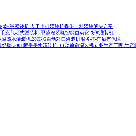
00kg油墨灌装机 人工上桶灌装机提供自动灌装解决方案
00千克气动式灌装机-甲醛灌装机智能自动化液体灌装机
喷墨墨水灌装机,200KG自动对口灌装机服务好-售后有保障
200L喷墨墨水灌装机_自动输送灌装机专业生产厂家-生