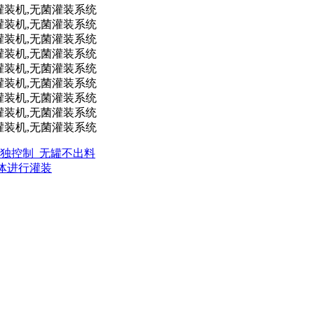
头单独控制_无罐不出料
流体进行灌装