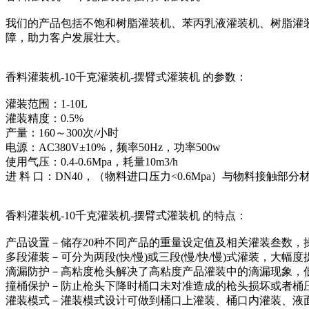
我们的产品包括不饱和树脂灌装机、苯丙乳液灌装机、树脂灌
障，助力客户发展壮大。
香料灌装机-10千克灌装机-摆臂式灌装机 的参数：
灌装范围：1-10L
灌装精度：0.5%
产量：160～300次/小时
电源：AC380V±10%，频率50Hz，功率500w
使用气压：0.4-0.6Mpa，耗量10m3/h
进 料 口：DN40，（物料进口压力<0.6Mpa）与物料接触部分
香料灌装机-10千克灌装机-摆臂式灌装机 的特点：
产品设置－储存20种不同产品的重量设定值及相关灌装叁数，
多段灌装－可分为两段(快/慢)或三段(慢/快/慢)式灌装，大幅度
滴漏防护－高粘度枪头解决了高粘度产品灌装中的滴漏现象，
撞桶保护－防止枪头下降时桶口未对准造成的枪头损坏或者桶压
灌装模式－灌装模式设计可做到桶口上灌装、桶口内灌装、液