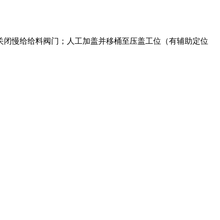
关闭慢给给料阀门；人工加盖并移桶至压盖工位（有辅助定位