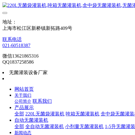
地址：
上海市松江区新桥镇新拓路409号
联系电话
021-60518387
微信13621865316
QQ1837258586
无菌灌装设备厂家
网站首页
关于我们
联系我们
公司简介
产品展示
全部
220L无菌袋灌装机
吨箱无菌灌装机
盒中袋无菌灌装
自动无菌灌装机
全部
全自动无菌灌装机
小剂量无菌灌装机
1-5升无菌灌
新闻动态