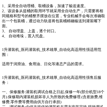
1、采用全自动理桶、取桶设备，加速了输送速度。
2、该设备从提桶的取用环节就采用全自动生产，只需要将相
同规格和型号的桶整齐摆放在位置，专业机械手会每次准确取
出一个包装桶，通过动力轨道将包装桶精确输送到灌装嘴下
面。
3、 自动理盖、上盖，逐个封口。
4、 自动堆垛，置入托盘。
1升灌装机_医药灌装机_技术雄厚_自动化高适用性强适用范
围：
适用于润滑油、食用油、日化等液态产品的需求。
1升灌装机_医药灌装机_技术雄厚_自动化高适用性强售后服
务：
一、保修服务:灌装机调试合格之日起,保修一年(部分机型18个
月).保修期内灌装机损坏非人为所致的免费修理.(含差旅费,维
修费,零件费等费用由供方自行承担)
二、调试服务:由供方提供的灌装机在需方安装完毕,现场调试