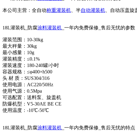
本公司主营：全自动
称重灌装机
、半
自动灌装机
、自动压盖旋
18L灌装机_防腐
涂料灌装机
_一年内免费保修_售后无忧的参数
灌装范围：10-30kg
最大秤量：30kg
最小感量：10g
灌装精度：≤0.1%
灌装速度：180-240罐/小时
容器规格：≤φ400×h500
头 材 质：SUS304/316
使用电源：AC220/50Hz
使用气源：0.5Mpa
可选配置：送料泵、旋盖机
防爆机型：V5-30AE BE CE
使用温度：-10℃-50℃
18L灌装机_防腐
涂料灌装机
_一年内免费保修_售后无忧的特点