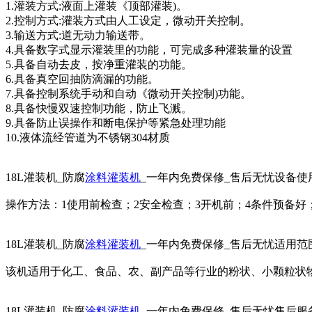
1.灌装方式:液面上灌装《顶部灌装)。
2.控制方式:灌装方式由人工设定，微动开关控制。
3.输送方式:道无动力输送带。
4.具备数字式显示灌装里的功能，可完成多种灌装量的设置
5.具备自动去皮，按净重灌装的功能。
6.具备真空回抽防滴漏的功能。
7.具备控制系统手动和自动《微动开关控制)功能。
8.具备快慢双速控制功能，防止飞溅。
9.具备防止误操作和断电保护等紧急处理功能
10.液体流经管道为不锈钢304材质
18L灌装机_防腐
涂料灌装机
_一年内免费保修_售后无忧设备使
操作方法：1使用前检查；2安全检查；3开机前；4条件预备好
18L灌装机_防腐
涂料灌装机
_一年内免费保修_售后无忧适用范
该机适用于化工、食品、农、副产品等行业的粉状、小颗粒状
18L灌装机_防腐
涂料灌装机
_一年内免费保修_售后无忧售后服