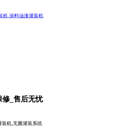
灌装机,涂料油漆灌装机
保修_售后无忧