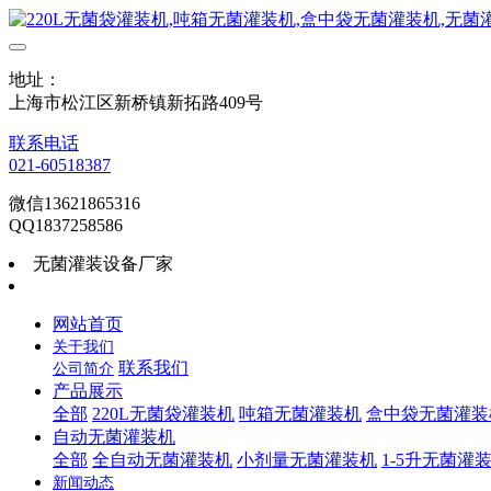
地址：
上海市松江区新桥镇新拓路409号
联系电话
021-60518387
微信13621865316
QQ1837258586
无菌灌装设备厂家
网站首页
关于我们
联系我们
公司简介
产品展示
全部
220L无菌袋灌装机
吨箱无菌灌装机
盒中袋无菌灌装
自动无菌灌装机
全部
全自动无菌灌装机
小剂量无菌灌装机
1-5升无菌灌
新闻动态