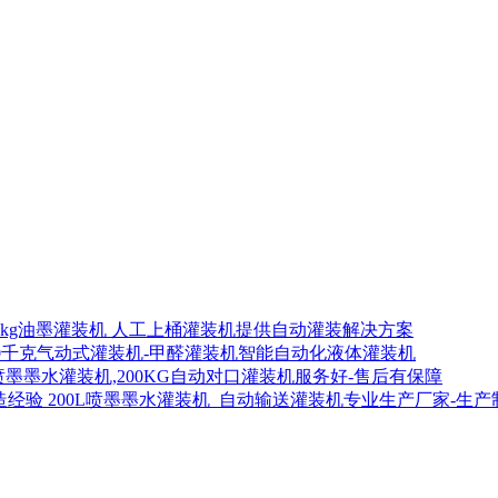
00kg油墨灌装机 人工上桶灌装机提供自动灌装解决方案
00千克气动式灌装机-甲醛灌装机智能自动化液体灌装机
喷墨墨水灌装机,200KG自动对口灌装机服务好-售后有保障
200L喷墨墨水灌装机_自动输送灌装机专业生产厂家-生