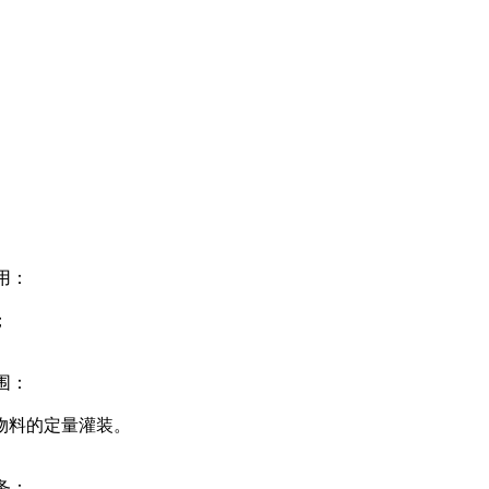
用：
；
围：
物料的定量灌装。
务：