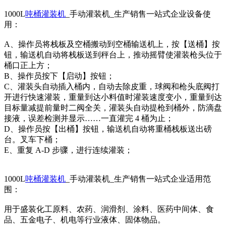
1000L
吨桶灌装机
_手动灌装机_生产销售一站式企业设备使
用：
A、操作员将栈板及空桶搬动到空桶输送机上，按【送桶】按
钮，输送机自动将栈板送到秤台上，推动摇臂使灌装枪头位于
桶口正上方；
B、操作员按下【启动】按钮；
C、灌装头自动插入桶内，自动去除皮重，球阀和枪头底阀打
开进行快速灌装，重量到达小料值时灌装速度变小，重量到达
目标量减提前量时二阀全关，灌装头自动提枪到桶外，防滴盘
接液，误差检测并显示……一直灌完 4 桶为止；
D、操作员按【出桶】按钮，输送机自动将重桶栈板送出磅
台。叉车下桶；
E、重复 A-D 步骤，进行连续灌装；
1000L
吨桶灌装机
_手动灌装机_生产销售一站式企业适用范
围：
用于盛装化工原料、农药、润滑剂、涂料、医药中间体、食
品、五金电子、机电等行业液体、固体物品。