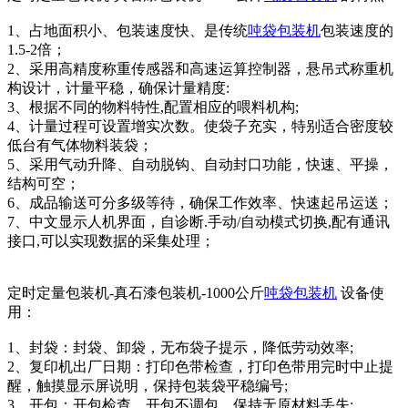
1、占地面积小、包装速度快、是传统
吨袋包装机
包装速度的
1.5-2倍；
2、采用高精度称重传感器和高速运算控制器，悬吊式称重机
构设计，计量平稳，确保计量精度:
3、根据不同的物料特性,配置相应的喂料机构;
4、计量过程可设置增实次数。使袋子充实，特别适合密度较
低台有气体物料装袋；
5、采用气动升降、自动脱钩、自动封口功能，快速、平操，
结构可空；
6、成品输送可分多级等待，确保工作效率、快速起吊运送；
7、中文显示人机界面，自诊断.手动/自动模式切换,配有通讯
接口,可以实现数据的采集处理；
定时定量包装机-真石漆包装机-1000公斤
吨袋包装机
设备使
用：
1、封袋：封袋、卸袋，无布袋子提示，降低劳动效率;
2、复印机出厂日期：打印色带检查，打印色带用完时中止提
醒，触摸显示屏说明，保持包装袋平稳编号;
3、开包：开包检查，开包不调包，保持无原材料丢失;