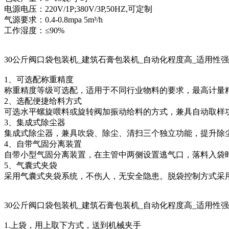
电源电压：220V/1P;380V/3P,50HZ,可定制
气源要求：0.4-0.8mpa 5m³/h
工作湿度：≤90%
30公斤阀口袋包装机_建筑石膏包装机_自动化程度高_适用性
1、可选配称重精度
称重精度等级可选配，适用于不同行业物料的要求，最高计量精度可
2、选配便捷给料方式
可选水平螺旋喂料或旋转阀加振动给料的方式，兼具自动取样
3、集成式除尘器
集成式除尘器，兼具吹袋、除尘、清扫三个独立功能，提升除
4、自带气固分离装置
自带小型气固分离装置，在主管中两侧设置逃气口，落料入袋
5、气囊式夹袋
采用气囊式夹袋系统，不伤人，无安全隐患。脱袋控制方式采
30公斤阀口袋包装机_建筑石膏包装机_自动化程度高_适用性
1.上袋，用上取下方式，送到机械夹手