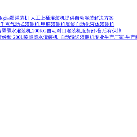
00kg油墨灌装机 人工上桶灌装机提供自动灌装解决方案
00千克气动式灌装机-甲醛灌装机智能自动化液体灌装机
喷墨墨水灌装机,200KG自动对口灌装机服务好-售后有保障
200L喷墨墨水灌装机_自动输送灌装机专业生产厂家-生