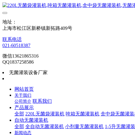
地址：
上海市松江区新桥镇新拓路409号
联系电话
021-60518387
微信13621865316
QQ1837258586
无菌灌装设备厂家
网站首页
关于我们
联系我们
公司简介
产品展示
全部
220L无菌袋灌装机
吨箱无菌灌装机
盒中袋无菌灌装
自动无菌灌装机
全部
全自动无菌灌装机
小剂量无菌灌装机
1-5升无菌灌
新闻动态