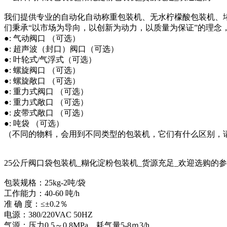
我们提供专业的自动化自动称重包装机、无水柠檬酸包装机、
们秉承“以市场为导向，以创新为动力，以质量为保证”的理念
●: 气动阀口 （可选）
●: 超声波（封口）阀口（可选）
●: 叶轮式/气浮式（可选）
●: 螺旋阀口 （可选）
●: 螺旋敞口 （可选）
●: 重力式阀口 （可选）
●: 重力式敞口 （可选）
●: 皮带式敞口 （可选）
●: 吨袋 （可选）
（不同的物料，会用到不同类型的包装机，它们有什么区别，
25公斤阀口袋包装机_糊化淀粉包装机_货源充足_欢迎选购的
包装规格：25kg-2吨/袋
工作能力：40-60 吨/h
准 确 度：≤±0.2％
电源：380/220VAC 50HZ
气源：压力0.5～0.8MPa，耗气量5-8ｍ3/h