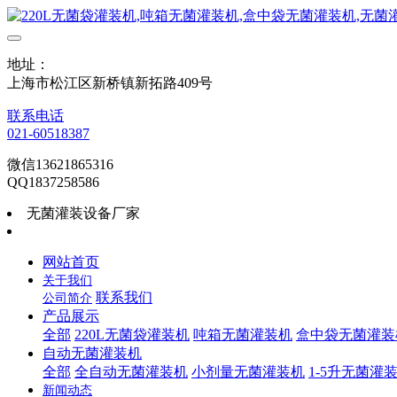
地址：
上海市松江区新桥镇新拓路409号
联系电话
021-60518387
微信13621865316
QQ1837258586
无菌灌装设备厂家
网站首页
关于我们
联系我们
公司简介
产品展示
全部
220L无菌袋灌装机
吨箱无菌灌装机
盒中袋无菌灌装
自动无菌灌装机
全部
全自动无菌灌装机
小剂量无菌灌装机
1-5升无菌灌
新闻动态