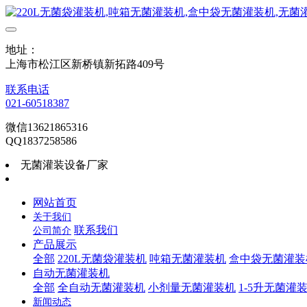
地址：
上海市松江区新桥镇新拓路409号
联系电话
021-60518387
微信13621865316
QQ1837258586
无菌灌装设备厂家
网站首页
关于我们
联系我们
公司简介
产品展示
全部
220L无菌袋灌装机
吨箱无菌灌装机
盒中袋无菌灌装
自动无菌灌装机
全部
全自动无菌灌装机
小剂量无菌灌装机
1-5升无菌灌
新闻动态