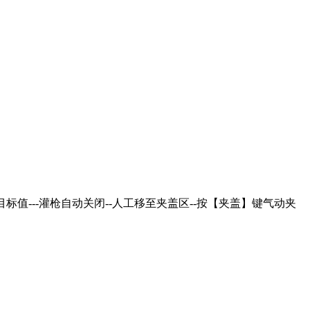
目标值---灌枪自动关闭--人工移至夹盖区--按【夹盖】键气动夹