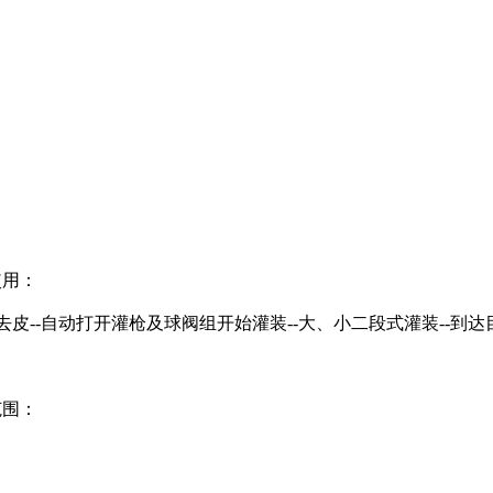
使用：
去皮--自动打开灌枪及球阀组开始灌装--大、小二段式灌装--到达
范围：