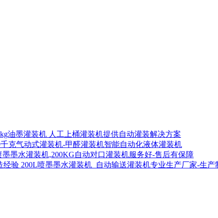
00kg油墨灌装机 人工上桶灌装机提供自动灌装解决方案
00千克气动式灌装机-甲醛灌装机智能自动化液体灌装机
喷墨墨水灌装机,200KG自动对口灌装机服务好-售后有保障
200L喷墨墨水灌装机_自动输送灌装机专业生产厂家-生