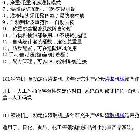
6，净重/毛重可选灌装模式
7，快/慢两速加料，加料速度可调
8，灌枪堵头采用聚四氟了爆防腐材质
9，自动判断皮重范围，自动去皮
10，称重超差报警及故障自诊断
11，与物料接触部采用316不锈钢(选配)
12，自动统计灌装桶数，灌装总重量
13。防爆配置，可在危险区域使用
14.手动/自动压(旋)盖机( 选配 )
15，配方管理，可以DCS控制系统连接
18L灌装机_自动定位灌装机_多年研究生产经验
灌装机械
设备
开机---人工放桶至秤台快速定位对口--系统自动侦测桶位--自动
盖---人工码垛.
18L灌装机_自动定位灌装机_多年研究生产经验
灌装机械
适用
适用于、日化、食品、化工等领域的多品种小批量产品灌装。