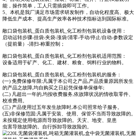
能，操作简单，工人只需插袋即可工作。
5、本机是我厂满足市场需求研发制作，自动化程度高、极大
降低生产成本、提高生产效率各种技术指标达到国际标准。
敞口袋包装机_蛋白质包装机_化工粉剂包装机设备使用：
启动运转步骤-挂袋-夹袋-涨袋/清零-手动/停止/自动-参数设定
（提前量）-清扫-称重控制；
敞口袋包装机_蛋白质包装机_化工粉剂包装机适用范围：
设备适用于矿产、化工、建材、粮食、饲料行业的物料。
敞口袋包装机_蛋白质包装机_化工粉剂包装机的服务：
(一) 免费保修年限:凡属于本公司之产品,产品质量原因所发生
的产品之故障,均自购买之日起凭保修单保修年;
(二) 凡超出一年的,均按收费服务,依故障状况的情收取零件、
校准费用。
(三) 产品使用过五年发生故障时,本公司照常给子服务。
(五)非保修范固:凡属于安装、使用、保管不当而导致故障的。
未按规定使用电源而导致故障的。天灾、地变、皇患
虫害导致故障的。自行拆卸导致故险的。