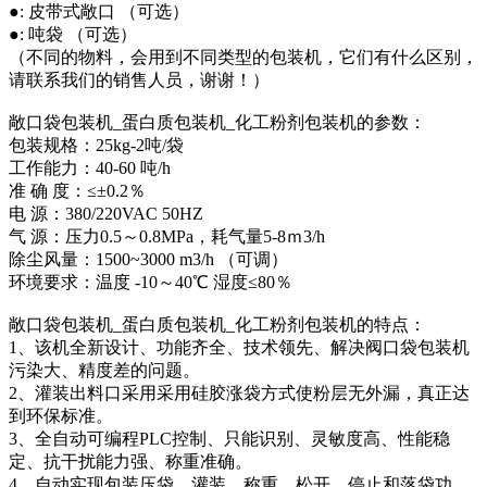
●: 皮带式敞口 （可选）
●: 吨袋 （可选）
（不同的物料，会用到不同类型的包装机，它们有什么区别，
请联系我们的销售人员，谢谢！）
敞口袋包装机_蛋白质包装机_化工粉剂包装机的参数：
包装规格：25kg-2吨/袋
工作能力：40-60 吨/h
准 确 度：≤±0.2％
电 源：380/220VAC 50HZ
气 源：压力0.5～0.8MPa，耗气量5-8ｍ3/h
除尘风量：1500~3000 m3/h （可调）
环境要求：温度 -10～40℃ 湿度≤80％
敞口袋包装机_蛋白质包装机_化工粉剂包装机的特点：
1、该机全新设计、功能齐全、技术领先、解决阀口袋包装机
污染大、精度差的问题。
2、灌装出料口采用采用硅胶涨袋方式使粉层无外漏，真正达
到环保标准。
3、全自动可编程PLC控制、只能识别、灵敏度高、性能稳
定、抗干扰能力强、称重准确。
4、自动实现包装压袋、灌装、称重、松开、停止和落袋功