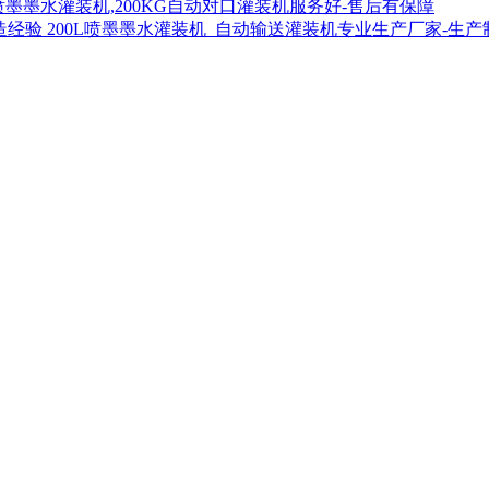
喷墨墨水灌装机,200KG自动对口灌装机服务好-售后有保障
200L喷墨墨水灌装机_自动输送灌装机专业生产厂家-生