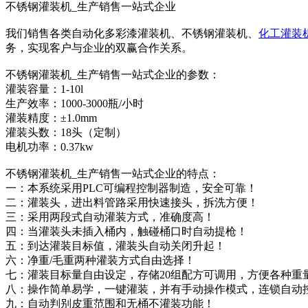
不锈钢 灌装机_生产销售一站式企业
我们销售各类自动化多彩漆灌装机、不锈钢灌装机、
化工灌装
务，实现客户与企业的双赢合作关系。
不锈钢 灌装机_生产销售一站式企业的参数：
灌装容量：1-10l
生产效率：1000-3000瓶/小时
灌装精度：±1.0mm
灌装头数：18头（定制）
电机功率：0.37kw
不锈钢 灌装机_生产销售一站式企业的特点：
一：本系统采用PLC可编程控制器制造，安全可靠！
二：灌装头，进出料管路采用快速接头，拆洗方便！
三：采用两段式自动灌装方式，准确度高！
四：当灌装头未插入桶内，触碰桶口时自动提枪！
五：到达灌装目标值，灌装头自动关闭升起！
六：净重/毛重两种灌装方式自由选择！
七：灌装目标量自由设定，存储20组配方可调用，方便各种重
八：操作简单易学，一键灌装，并有手动操作模式，连锁自动
九：自动判别皮重范围和无桶不灌装功能！