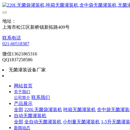
地址：
上海市松江区新桥镇新拓路409号
联系电话
021-60518387
微信13621865316
QQ1837258586
无菌灌装设备厂家
网站首页
关于我们
联系我们
公司简介
产品展示
全部
220L无菌袋灌装机
吨箱无菌灌装机
盒中袋无菌灌装
自动无菌灌装机
全部
全自动无菌灌装机
小剂量无菌灌装机
1-5升无菌灌
新闻动态