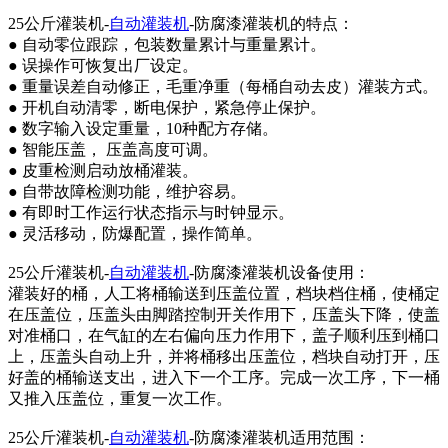
25公斤灌装机-
自动灌装机
-防腐漆灌装机的特点：
● 自动零位跟踪，包装数量累计与重量累计。
● 误操作可恢复出厂设定。
● 重量误差自动修正，毛重净重（每桶自动去皮）灌装方式。
● 开机自动清零，断电保护，紧急停止保护。
● 数字输入设定重量，10种配方存储。
● 智能压盖， 压盖高度可调。
● 皮重检测启动放桶灌装。
● 自带故障检测功能，维护容易。
● 有即时工作运行状态指示与时钟显示。
● 灵活移动，防爆配置，操作简单。
25公斤灌装机-
自动灌装机
-防腐漆灌装机设备使用：
灌装好的桶，人工将桶输送到压盖位置，档块档住桶，使桶定
在压盖位，压盖头由脚踏控制开关作用下，压盖头下降，使盖
对准桶口，在气缸的左右偏向压力作用下，盖子顺利压到桶口
上，压盖头自动上升，并将桶移出压盖位，档块自动打开，压
好盖的桶输送支出，进入下一个工序。完成一次工序，下一桶
又推入压盖位，重复一次工作。
25公斤灌装机-
自动灌装机
-防腐漆灌装机适用范围：