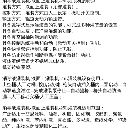
消毒液灌装机-液面上灌装机-25L灌装机的特点：
灌装方式：液面上灌装（顶部灌装）。
控制方式：灌装方式由人工设定，微动开关控制。
输送方式：辊道无动力输送带。
具备数字式显示灌装量的功能，可完成多种灌装量的设置。
具备自动去皮，按净重灌装的功能。
具备真空回抽防滴漏的功能。
具备控制系统手动和自动（微动开关控制）功能。
具备快慢双速控制功能，防止飞溅。
具备防止误操作和断电保护等紧急处理功能。
液体流经管道为不锈钢316材质。
机架铸铁喷塑。
消毒液灌装机-液面上灌装机-25L灌装机设备使用：
上空桶/人工对桶--按[启动]键--枪头自动插入桶内---泵启动---自
动双速度灌注 --完成灌装泵停止---自动提枪---枪头自动防滴
漏---人工移动实桶/人工压盖；
消毒液灌装机-液面上灌装机-25L灌装机适用范围：
广泛适用于防腐涂料、油墨、树脂、固化剂、胶黏剂、聚氨
酯、纯丙乳液、苯丙乳液、真石漆、多彩漆、造纸化学、印染
助剂、生物医药等精细化工行业。