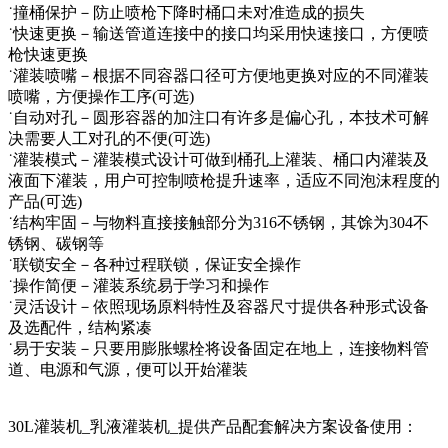
˙撞桶保护－防止喷枪下降时桶口未对准造成的损失
˙快速更换－输送管道连接中的接口均采用快速接口，方便喷
枪快速更换
˙灌装喷嘴－根据不同容器口径可方便地更换对应的不同灌装
喷嘴，方便操作工序(可选)
˙自动对孔－圆形容器的加注口有许多是偏心孔，本技术可解
决需要人工对孔的不便(可选)
˙灌装模式－灌装模式设计可做到桶孔上灌装、桶口内灌装及
液面下灌装，用户可控制喷枪提升速率，适应不同泡沫程度的
产品(可选)
˙结构牢固－与物料直接接触部分为316不锈钢，其馀为304不
锈钢、碳钢等
˙联锁安全－各种过程联锁，保证安全操作
˙操作简便－灌装系统易于学习和操作
˙灵活设计－依照现场原料特性及容器尺寸提供各种形式设备
及选配件，结构紧凑
˙易于安装－只要用膨胀螺栓将设备固定在地上，连接物料管
道、电源和气源，便可以开始灌装
30L灌装机_乳液灌装机_提供产品配套解决方案设备使用：