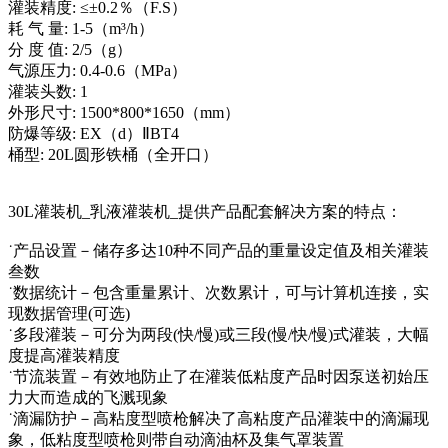
灌装精度: ≤±0.2％（F.S）
耗 气 量: 1-5（m³/h）
分 度 值: 2/5（g）
气源压力: 0.4-0.6（MPa）
灌装头数: 1
外形尺寸: 1500*800*1650（mm）
防爆等级: EX（d）ⅡBT4
桶型: 20L圆形铁桶（全开口）
30L灌装机_乳液灌装机_提供产品配套解决方案的特点：
˙产品设置－储存多达10种不同产品的重量设定值及相关灌装
叁数
˙数据统计－包含重量累计、次数累计，可与计算机连接，实
现数据管理(可选)
˙多段灌装－可分为两段(快/慢)或三段(慢/快/慢)式灌装，大幅
度提高灌装精度
˙节流装置－有效地防止了在灌装低粘度产品时因泵送初始压
力大而造成的飞溅现象
˙滴漏防护－高粘度型喷枪解决了高粘度产品灌装中的滴漏现
象，低粘度型喷枪则带自动滴油杯及集气罩装置