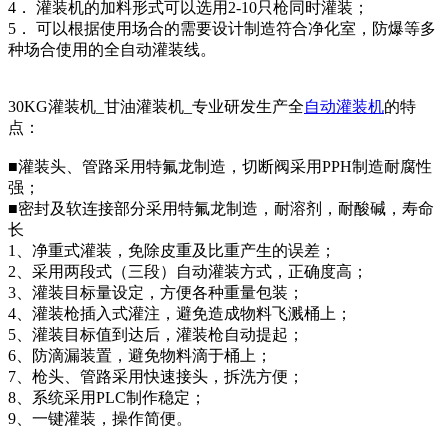
4． 灌装机的加料形式可以选用2-10只枪同时灌装；
5． 可以根据使用场合的需要设计制造符合净化室，防爆等多
种场合使用的全自动灌装线。
30KG灌装机_甘油灌装机_专业研发生产全
自动灌装机
的特
点：
■灌装头、管路采用特氟龙制造，切断阀采用PPH制造耐腐性
强；
■密封及软连接部分采用特氟龙制造，耐溶剂，耐酸碱，寿命
长
1、净重式灌装，免除皮重及比重产生的误差；
2、采用两段式（三段）自动灌装方式，正确度高；
3、灌装目标量设定，方便各种重量包装；
4、灌装枪插入式灌注，避免造成物料飞溅桶上；
5、灌装目标值到达后，灌装枪自动提起；
6、防滴漏装置，避免物料滴于桶上；
7、枪头、管路采用快速接头，拆洗方便；
8、系统采用PLC制作稳定；
9、一键灌装，操作简便。