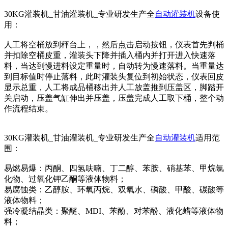
30KG灌装机_甘油灌装机_专业研发生产全
自动灌装机
设备使
用：
人工将空桶放到秤台上，，然后点击启动按钮，仪表首先判桶
并扣除空桶皮重，灌装头下降并插入桶内并打开进入快速落
料，当达到慢进料设定重量时，自动转为慢速落料。当重量达
到目标值时停止落料，此时灌装头复位到初始状态，仪表回皮
显示总重，人工将成品桶移出并人工放盖推到压盖区，脚踏开
关启动，压盖气缸伸出并压盖，压盖完成人工取下桶，整个动
作流程结束。
30KG灌装机_甘油灌装机_专业研发生产全
自动灌装机
适用范
围：
易燃易爆：丙酮、四氢呋喃、丁二醇、苯胺、硝基苯、甲烷氯
化物、过氧化钾乙酮等液体物料；
易腐蚀类：乙醇胺、环氧丙烷、双氧水、磷酸、甲酸、碳酸等
液体物料；
强冷凝结晶类：聚醚、MDI、苯酚、对苯酚、液化蜡等液体物
料；